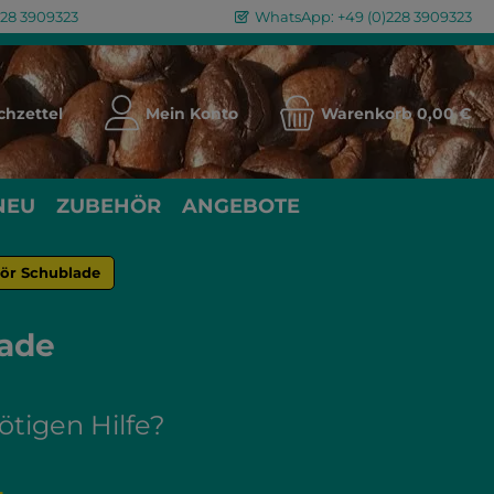
228 3909323
WhatsApp: +49 (0)228 3909323
Du hast 0 Produkte auf dem Merkzettel
hzettel
Mein Konto
Warenkorb
0,00 €
NEU
ZUBEHÖR
ANGEBOTE
ör Schublade
lade
ötigen Hilfe?