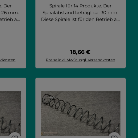
e. Der
Spirale für 14 Produkte. Der
. 26 mm.
Spiralabstand beträgt ca. 30 mm.
etrieb als
Diese Spirale ist für den Betrieb als
X) und als
einzelne Spirale "links" (SX) und als
iralen
Teil der doppelten Spiralen
end für:
verwendbar. Artikel passend für:
aphirh 8
Saphirh 10T Saphirh 6 Saphirh 8
Preis:
Regulärer Preis:
18,66 €
50 GCD 32
Saphirh 8T
 32 BIT
andkosten
Preise inkl. MwSt. zzgl. Versandkosten
050
rb
In den Warenkorb