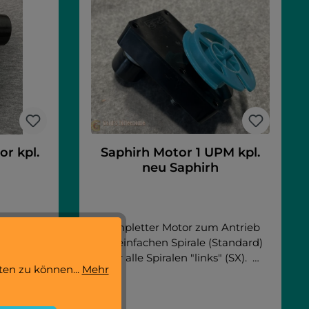
r kpl.
Saphirh Motor 1 UPM kpl.
neu Saphirh
Antrieb
Kompletter Motor zum Antrieb
 Spiralen
der einfachen Spirale (Standard)
 (DX).
für alle Spiralen "links" (SX).
ten zu können...
Mehr
Artikel passend für: Saphirh 10T
hirh 8T
Saphirh 6 Saphirh 8 Saphirh 8T
Lux L FAS
FAS - Combi Lux L FAS - Combi