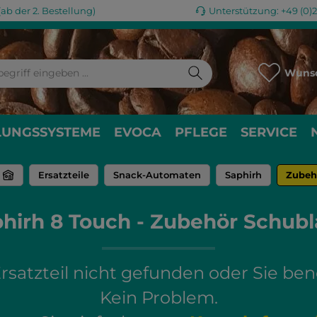
ab der 2. Bestellung)
Unterstützung: +49 (0)
Wunsc
LUNGSSYSTEME
EVOCA
PFLEGE
SERVICE
Ersatzteile
Snack-Automaten
Saphirh
Zubeh
hirh 8 Touch - Zubehör Schub
satzteil nicht gefunden oder Sie ben
Kein Problem.