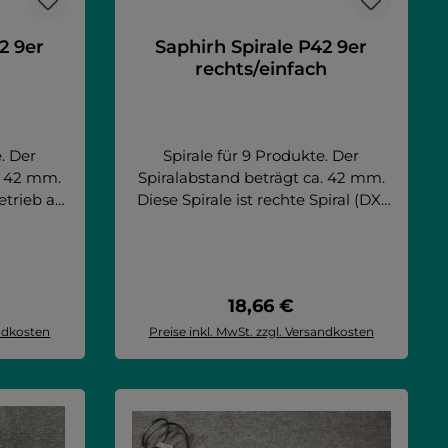
2 9er
Saphirh Spirale P42 9er
rechts/einfach
. Der
Spirale für 9 Produkte. Der
. 42 mm.
Spiralabstand beträgt ca. 42 mm.
etrieb als
Diese Spirale ist rechte Spiral (DX)
X) und als
für den Betrieb als Teil der
iralen
doppelten Spiralen verwendbar.
end für:
Artikel passend für: Saphirh 10T
aphirh 8
Saphirh 6 Saphirh 8 Saphirh 8T
Preis:
Regulärer Preis:
18,66 €
50 GCD 32
FAS - Fast 1050 GCD 32 BIT FAS -
 32 BIT
Fast 900 GCD 32 BIT FAS - Faster
andkosten
Preise inkl. MwSt. zzgl. Versandkosten
050
TMT 1050
rb
In den Warenkorb