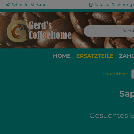
Schneller Versand
Kauf auf Rechnung (
m Hauptinhalt springen
Zur Suche springen
Zur Hauptnavigation springen
HOME
ERSATZTEILE
ZAH
Sie sind hier:
Sap
Gesuchtes Er