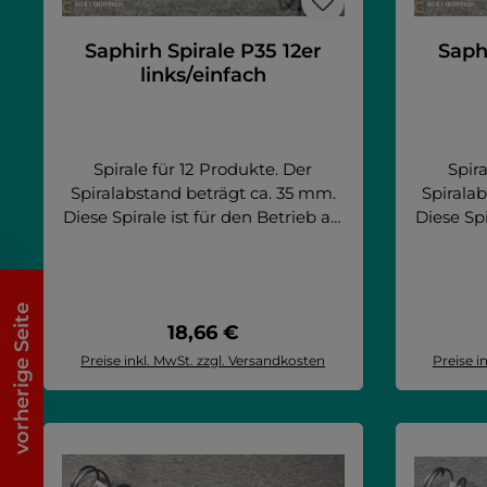
Saphirh Spirale P35 12er
Saphi
links/einfach
Spirale für 12 Produkte. Der
Spira
Spiralabstand beträgt ca. 35 mm.
Spirala
Diese Spirale ist für den Betrieb als
Diese Spi
einzelne Spirale "links" (SX) und als
einzelne 
Teil der doppelten Spiralen
Teil 
verwendbar. Artikel passend für:
verwend
Saphirh 10T Saphirh 6 Saphirh 8
Saphirh
vorherige Seite
Regulärer Preis:
18,66 €
Saphirh 8T FAS - Fast 1050 GCD 32
Saphirh 
BIT FAS - Fast 900 GCD 32 BIT
BIT FA
Preise inkl. MwSt. zzgl. Versandkosten
Preise i
FAS - Faster TMT 1050
FA
In den Warenkorb
I