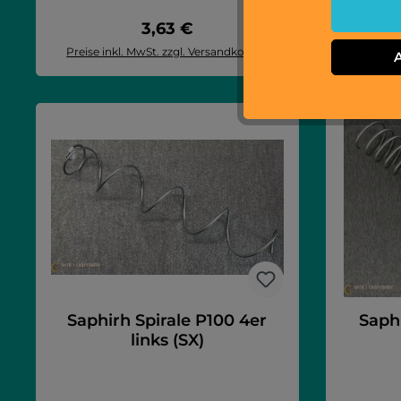
8Saphirh 8T
Mont
Regulärer Preis:
3,63 €
benöt
Fla
Preise inkl. MwSt. zzgl. Versandkosten
Preise i
Flasche
In den Warenkorb
I
Mutte
Federri
passend
6S
Saphirh Spirale P100 4er
Saphi
links (SX)