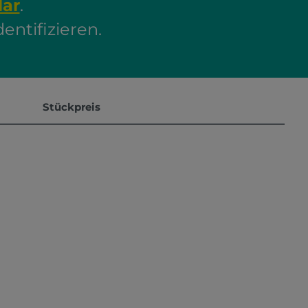
lar
.
ntifizieren.
Stückpreis