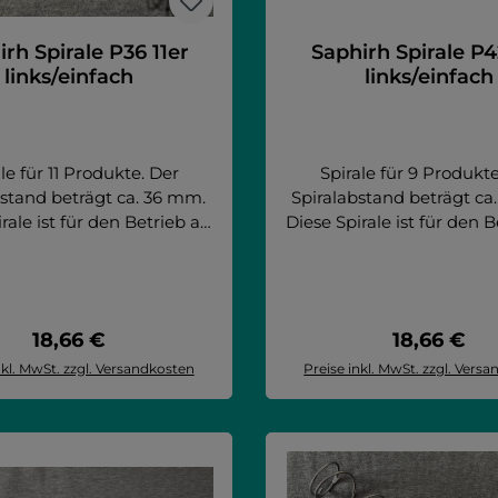
rh Spirale P36 11er
Saphirh Spirale P4
links/einfach
links/einfach
le für 11 Produkte. Der
Spirale für 9 Produkte
bstand beträgt ca. 36 mm.
Spiralabstand beträgt ca
rale ist für den Betrieb als
Diese Spirale ist für den B
Spirale "links" (SX) und als
einzelne Spirale "links" (S
der doppelten Spiralen
Teil der doppelten Sp
bar. Artikel passend für:
verwendbar. Artikel pass
 10T Saphirh 6 Saphirh 8
Saphirh 10T Saphirh 6 S
Regulärer Preis:
Regulärer 
18,66 €
18,66 €
8T FAS - Fast 1050 GCD 32
Saphirh 8T FAS - Fast 10
S - Fast 900 GCD 32 BIT
BIT FAS - Fast 900 GCD
nkl. MwSt. zzgl. Versandkosten
Preise inkl. MwSt. zzgl. Vers
S - Faster TMT 1050
FAS - Faster TMT 1
n den Warenkorb
In den Warenko