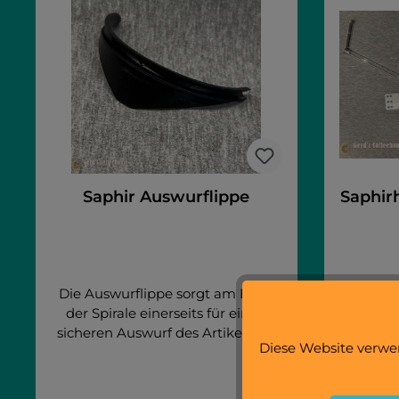
Saphir Auswurflippe
Saphir
Die Auswurflippe sorgt am Ende
der Spirale einerseits für einen
Auf-/Um
sicheren Auswurf des Artikels, als
als Fla
Diese Website verwen
auch für eine optische
Bügel f
Aufwertung.Artikel passend
mit de
für: Saphirh 10TSaphirh 6Saphirh
beinh