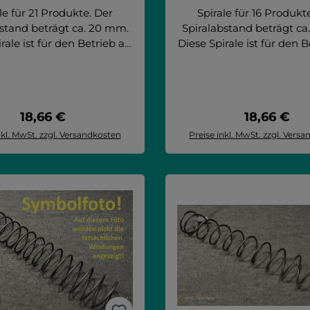
le für 21 Produkte. Der
Spirale für 16 Produkt
bstand beträgt ca. 20 mm.
Spiralabstand beträgt ca
rale ist für den Betrieb als
Diese Spirale ist für den B
der doppelten Spiralen
einzelne Spirale "links" (S
bar. Artikel passend für:
Teil der doppelten Sp
 10T Saphirh 6 Saphirh 8
verwendbar. Artikel pass
8T FAS - Fast 1050 GCD 32
Saphirh 10T Saphirh 6 S
Regulärer Preis:
Regulärer 
18,66 €
18,66 €
S - Fast 900 GCD 32 BIT
Saphirh 8T FAS - Fast 10
S - Faster TMT 1050
BIT FAS - Fast 900 GCD
nkl. MwSt. zzgl. Versandkosten
Preise inkl. MwSt. zzgl. Vers
FAS - Faster TMT 1
n den Warenkorb
In den Warenko