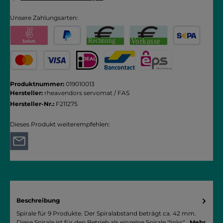
Unsere Zahlungsarten:
Pay with Klarna
PayPal
Rechnung
Vorkasse
SEPA Lastschrift
Kredit- oder Debitkarte
iDEAL
Bancontact
eps
Produktnummer:
019010013
Hersteller:
rheavendors servomat / FAS
Hersteller-Nr.:
F211275
Dieses Produkt weiterempfehlen:
Beschreibung
Spirale für 9 Produkte. Der Spiralabstand beträgt ca. 42 mm.
Diese Spirale ist für den Betrieb als einzelne Spirale "links"…
Mehr