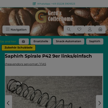
WhatsApp: +49 (0)228 3909323
Zum Hauptinhalt springen
Du hast 0 Produkt
Navigation
Ersatzteile
Snack-Automaten
Saphirh
Sie sind hier:
Zubehör Schublade
Saphirh Spirale P42 9er links/einfach
rheavendors servomat / FAS
Bildergalerie überspringen