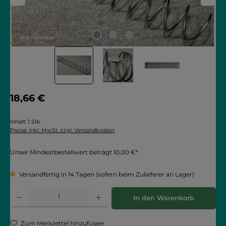
Regulärer Preis:
18,66 €
Inhalt:
1 Stk.
Preise inkl. MwSt. zzgl. Versandkosten
Unser Mindestbestellwert beträgt 10,00 €*.
Versandfertig in 14 Tagen (sofern beim Zulieferer an Lager)
Produkt Anzahl: Gib den gewünschten Wert ein oder benutze die Schaltflächen
In den Warenkorb
Zum Merkzettel hinzufügen