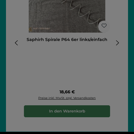
Saphirh Spirale P64 6er links/einfach
S
Regulärer Preis:
18,66 €
Preise inkl. MwSt. zzgl. Versandkosten
In den Warenkorb