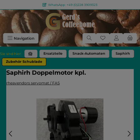
WhatsApp: +49 (0)228 3909323
Zum Hauptinhalt springen
Du hast 0 Produkt
Navigation
Ersatzteile
Snack-Automaten
Saphirh
Sie sind hier:
Zubehör Schublade
Saphirh Doppelmotor kpl.
rheavendors servomat / FAS
Bildergalerie überspringen