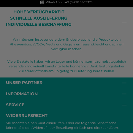
WhatsApp: +49 (0)228 3909323
HOHE VERFÜGBARKEIT
SCHNELLE AUSLIEFERUNG
INDIVIDUELLE BESCHAFFUNG
Wir möchten insbesondere dem Endverbraucher die Produkte von
Rheavendors, EVOCA, Necta und Gaggia umfassend, leicht und schnell
verfügbar machen.
Viele Ersatzteile haben wir an Lager und können somit zumeist taggleich
versenden. Individuell benötigte Teile können wir Dank leistungsstarker
Zulieferer oftmals am Folgetag zur Lieferung bereit stellen.
UNSER PARTNER
INFORMATION
SERVICE
WIDERRUFSRECHT
Sie möchten einen Kauf widerrufen? Über die folgende Schaltfläche
können Sie den Widerruf Ihrer Bestellung einfach und direkt erklären.