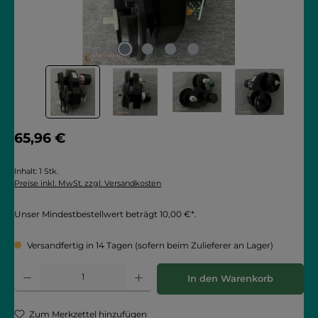
Regulärer Preis:
65,96 €
Inhalt:
1 Stk.
Preise inkl. MwSt. zzgl. Versandkosten
Unser Mindestbestellwert beträgt 10,00 €*.
Versandfertig in 14 Tagen (sofern beim Zulieferer an Lager)
Produkt Anzahl: Gib den gewünschten Wert ein oder benutze die Schaltflächen
In den Warenkorb
Zum Merkzettel hinzufügen