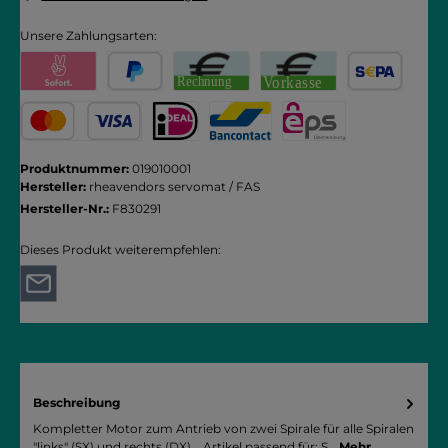
Unsere Zahlungsarten:
Pay with Klarna
PayPal
Rechnung
Vorkasse
SEPA Lastschrift
Kredit- oder Debitkarte
iDEAL
Bancontact
eps
Produktnummer:
019010001
Hersteller:
rheavendors servomat / FAS
Hersteller-Nr.:
F830291
Dieses Produkt weiterempfehlen:
Beschreibung
Kompletter Motor zum Antrieb von zwei Spirale für alle Spiralen
"links" (SX) und rechts (DX). Artikel passend für: S…
Mehr