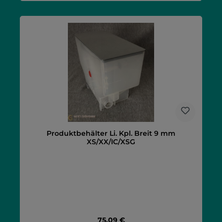
Produktbehälter Li. Kpl. Breit 9 mm
XS/XX/IC/XSG
Regulärer Preis:
75,09 €