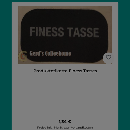
Produktetikette Finess Tasses
Regulärer Preis:
1,34 €
Preise inkl. MwSt. zzgl. Versandkosten