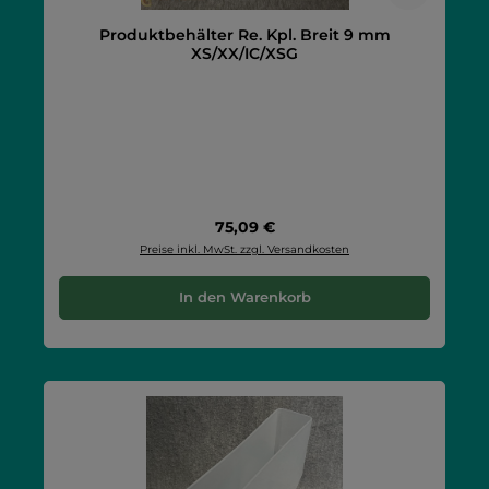
Produktbehälter Re. Kpl. Breit 9 mm
XS/XX/IC/XSG
Regulärer Preis:
75,09 €
Preise inkl. MwSt. zzgl. Versandkosten
In den Warenkorb