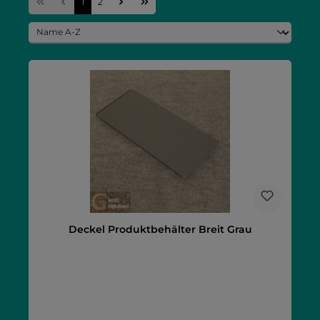
Seite
Seite
1
2
Deckel Produktbehälter Breit Grau