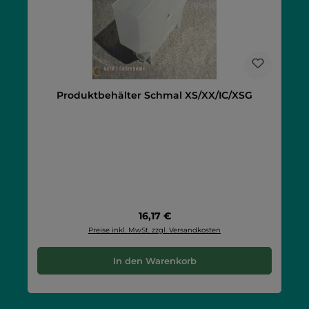
Produktbehälter Schmal XS/XX/IC/XSG
Regulärer Preis:
16,17 €
Preise inkl. MwSt. zzgl. Versandkosten
In den Warenkorb