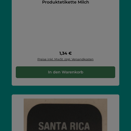
Produktetikette Milch
Regulärer Preis:
1,34 €
Preise inkl. MwSt. zzgl. Versandkosten
In den Warenkorb