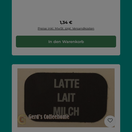
Regulärer Preis:
1,34 €
Preise inkl. MwSt. zzgl. Versandkosten
In den Warenkorb