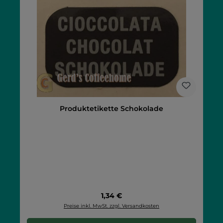
Produktetikette Schokolade
Regulärer Preis:
1,34 €
Preise inkl. MwSt. zzgl. Versandkosten