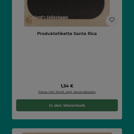
Produktetikette Santa Rica
Regulärer Preis:
1,34 €
Preise inkl. MwSt. zzgl. Versandkosten
In den Warenkorb