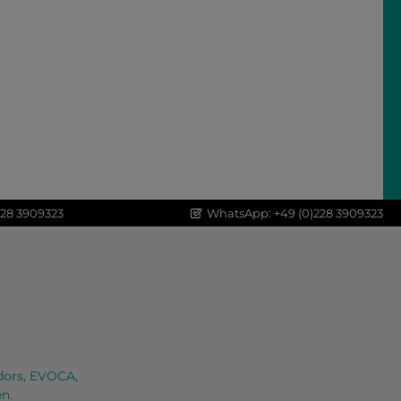
228 3909323
WhatsApp: +49 (0)228 3909323
dors, EVOCA,
n.