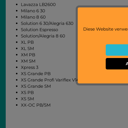
Lavazza LB2600
Milano 6 30
Milano 8 60
Solution 6 30/Alegria 630
Diese Website verwen
Solution Espresso
Solution/Alegria 8 60
XL PB
XL SM
XM PB
XM SM
Xpress 3
XS Grande PB
XS Grande Profi Variflex V14
XS Grande SM
XS PB
XS SM
XX-OC PB/SM