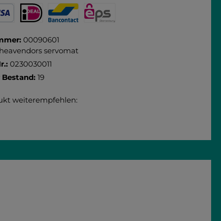
arna
PayPal
Rechnung
Vorkasse
SEPA Lastschrift
 Debitkarte
iDEAL
Bancontact
eps
mmer:
00090601
rheavendors servomat
r.:
0230030011
r Bestand:
19
ukt weiterempfehlen: