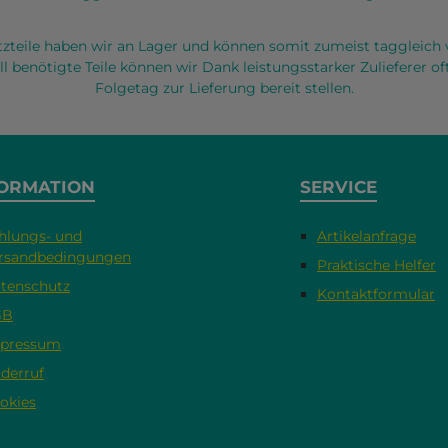
atzteile haben wir an Lager und können somit zumeist taggleich 
ll benötigte Teile können wir Dank leistungsstarker Zulieferer 
Folgetag zur Lieferung bereit stellen.
ORMATION
SERVICE
hlungs- und
Artikelanfrage
rsandbedingungen
Praktische Helfer
tenschutz
Kontaktformular
GB
pressum
derruf
okies