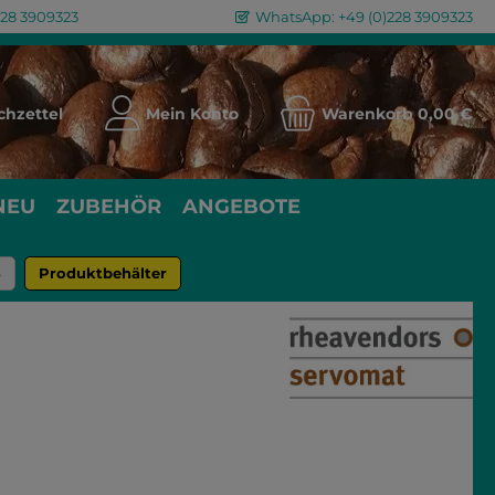
228 3909323
WhatsApp: +49 (0)228 3909323
Du hast 0 Produkte auf dem Merkzettel
hzettel
Mein Konto
Warenkorb
0,00 €
NEU
ZUBEHÖR
ANGEBOTE
B
Produktbehälter
eis: