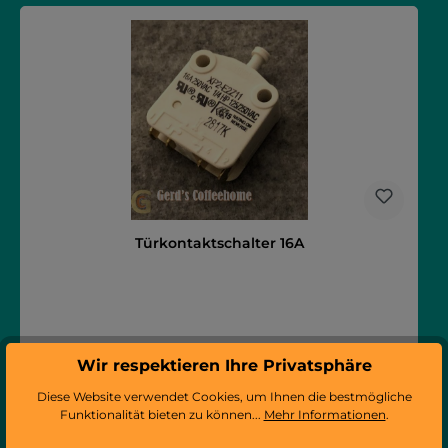
Türkontaktschalter 16A
Wir respektieren Ihre Privatsphäre
Diese Website verwendet Cookies, um Ihnen die bestmögliche
Funktionalität bieten zu können...
Mehr Informationen
.
Regulärer Preis:
29,62 €
Preise inkl. MwSt. zzgl. Versandkosten