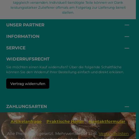
taggleich versenden. Individuell benötigte Teile können wir Dank
leistungsstarker Zulieferer oftmals am Folgetag zur Lieferung bereit
stellen.
UNSER PARTNER
INFORMATION
SERVICE
WIDERRUFSRECHT
Sie möchten einen Kauf widerrufen? Über die folgende Schaltfläche
können Sie den Widerruf Ihrer Bestellung einfach und direkt erklären.
Vertrag widerrufen
ZAHLUNGSARTEN
Artikelanfrage
Praktische Helfer
Kontaktformular
Alle Preise inkl. gesetzl. Mehrwertsteuer zzgl.
Versandkosten