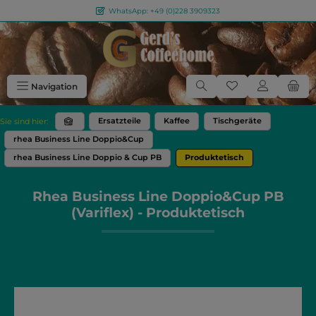
WhatsApp: +49 (0)228 3909323
Zum Hauptinhalt springen
Du hast 0 Produkt
Navigation
Ersatzteile
Kaffee
Tischgeräte
Sie sind hier:
rhea Business Line Doppio&Cup
rhea Business Line Doppio & Cup PB
Produktetisch
Rhea Business Line Doppio&Cup PB
(Variflex) - Produktetisch