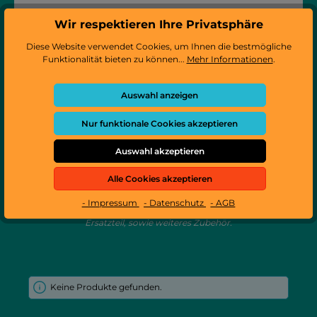
Wir respektieren Ihre Privatsphäre
Diese Website verwendet Cookies, um Ihnen die bestmögliche
Funktionalität bieten zu können...
Mehr Informationen
.
Sofern wir den Artikel nicht gelistet oder Sie Ihre Ersatzteil
Auswahl anzeigen
nicht gefunden haben, können Sie die passende
Herstellernummer zum Artikel auch der Ersatzteilliste
entnehmen.
Nur funktionale Cookies akzeptieren
Ersatzteilliste als PDF
Auswahl akzeptieren
Alle Cookies akzeptieren
Ersatzteile für den Produktetisch
- Impressum
- Datenschutz
- AGB
Finden Sie hier mit Hilfe der Abbildungen das gesuchte
Ersatzteil, sowie weiteres Zubehör.
Keine Produkte gefunden.