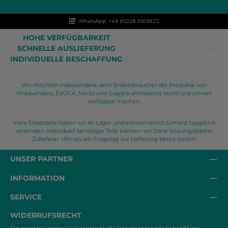
WhatsApp: +49 (0)228 3909323
HOHE VERFÜGBARKEIT
SCHNELLE AUSLIEFERUNG
INDIVIDUELLE BESCHAFFUNG
Wir möchten insbesondere dem Endverbraucher die Produkte von
Rheavendors, EVOCA, Necta und Gaggia umfassend, leicht und schnell
verfügbar machen.
Viele Ersatzteile haben wir an Lager und können somit zumeist taggleich
versenden. Individuell benötigte Teile können wir Dank leistungsstarker
Zulieferer oftmals am Folgetag zur Lieferung bereit stellen.
UNSER PARTNER
INFORMATION
SERVICE
WIDERRUFSRECHT