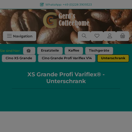
WhatsApp: +49 (0)228 3909323
Zum Hauptinhalt springen
Du hast 0 Produkt
Navigation
Ersatzteile
Kaffee
Tischgeräte
Sie sind hier:
Cino XS Grande
Cino Grande Profi Variflex V14
Unterschrank
XS Grande Profi Variflex® -
Unterschrank