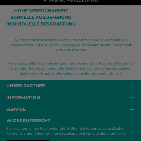
WhatsApp: +49 (0)228 3909323
HOHE VERFÜGBARKEIT
SCHNELLE AUSLIEFERUNG
INDIVIDUELLE BESCHAFFUNG
Wir möchten insbesondere dem Endverbraucher die Produkte von
Rheavendors, EVOCA, Necta und Gaggia umfassend, leicht und schnell
verfügbar machen.
Viele Ersatzteile haben wir an Lager und können somit zumeist taggleich
versenden. Individuell benötigte Teile können wir Dank leistungsstarker
Zulieferer oftmals am Folgetag zur Lieferung bereit stellen.
UNSER PARTNER
INFORMATION
SERVICE
WIDERRUFSRECHT
Sie möchten einen Kauf widerrufen? Über die folgende Schaltfläche
können Sie den Widerruf Ihrer Bestellung einfach und direkt erklären.