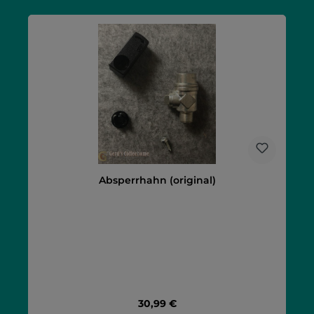
Absperrhahn (original)
Regulärer Preis:
30,99 €