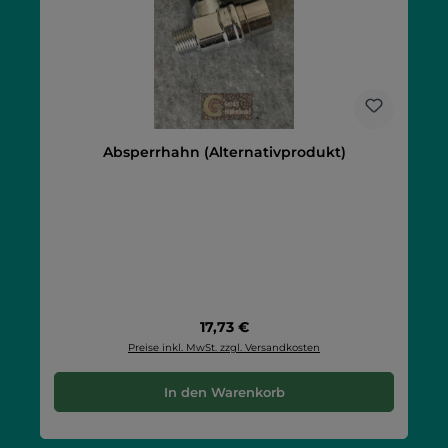
Absperrhahn (Alternativprodukt)
Regulärer Preis:
17,73 €
Preise inkl. MwSt. zzgl. Versandkosten
In den Warenkorb