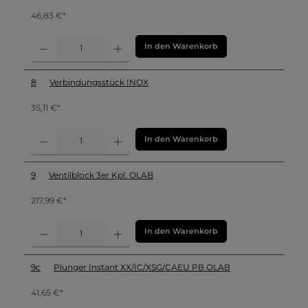
46,83 €*
In den Warenkorb
8
Verbindungsstück INOX
35,11 €*
In den Warenkorb
9
Ventilblock 3er Kpl. OLAB
217,99 €*
In den Warenkorb
9c
Plunger Instant XX/IC/XSG/CAEU PB OLAB
41,65 €*