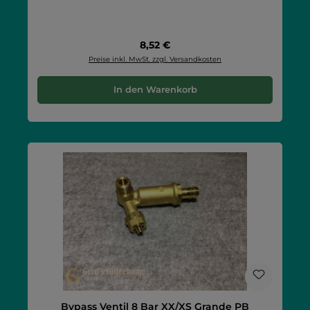
Regulärer Preis:
8,52 €
Preise inkl. MwSt. zzgl. Versandkosten
In den Warenkorb
Bypass Ventil 8 Bar XX/XS Grande PB