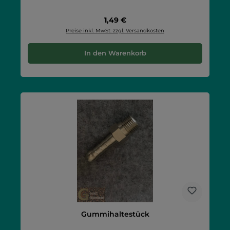
Regulärer Preis:
1,49 €
Preise inkl. MwSt. zzgl. Versandkosten
In den Warenkorb
Gummihaltestück