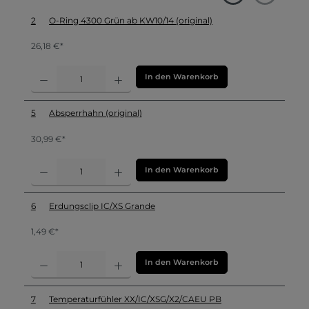
2
O-Ring 4300 Grün ab KW10/14 (original)
26,18 €*
In den Warenkorb
5
Absperrhahn (original)
30,99 €*
In den Warenkorb
6
Erdungsclip IC/XS Grande
1,49 €*
In den Warenkorb
7
Temperaturfühler XX/IC/XSG/X2/CAEU PB