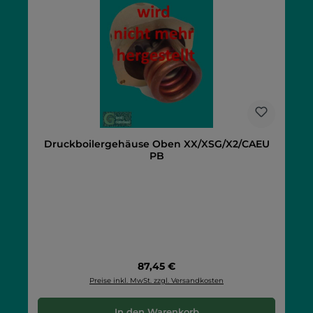
Druckboilergehäuse Oben XX/XSG/X2/CAEU
PB
Regulärer Preis:
87,45 €
Preise inkl. MwSt. zzgl. Versandkosten
In den Warenkorb