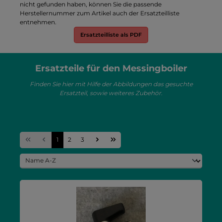
nicht gefunden haben, können Sie die passende
Herstellernummer zum Artikel auch der Ersatzteilliste
entnehmen.
Ersatzteilliste als PDF
Ersatzteile für den Messingboiler
Finden Sie hier mit Hilfe der Abbildungen das gesuchte
Ersatzteil, sowie weiteres Zubehör.
Seite
Seite
Seite
1
2
3