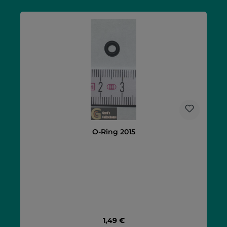
O-Ring 2015
Regulärer Preis:
1,49 €