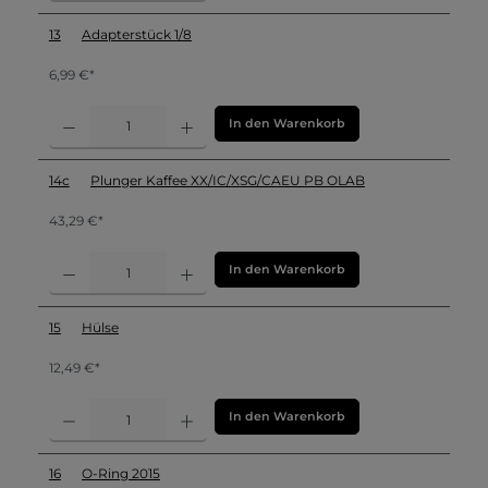
13
Adapterstück 1/8
6,99 €*
In den Warenkorb
14c
Plunger Kaffee XX/IC/XSG/CAEU PB OLAB
43,29 €*
In den Warenkorb
15
Hülse
12,49 €*
In den Warenkorb
16
O-Ring 2015