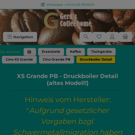
WhatsApp: +49 (0)228 3909323
Zum Hauptinhalt springen
Du hast 0 Produkt
Navigation
Ersatzteile
Kaffee
Tischgeräte
Sie sind hier:
Cino XS Grande
Cino Grande PB
Druckboiler Detail
XS Grande PB - Druckboiler Detail
(altes Modell!)
Hinweis vom Hersteller:
"
Aufgrund gesetzlicher
Vorgaben bzgl.
Schwermetallmigration haben