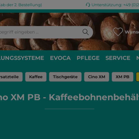
ab der 2. Bestellung)
Unterstützung: +49 (0)
Wunsc
LUNGSSYSTEME
EVOCA
PFLEGE
SERVICE
rsatzteile
Kaffee
Tischgeräte
Cino XM
XM PB
no XM PB - Kaffeebohnenbehäl