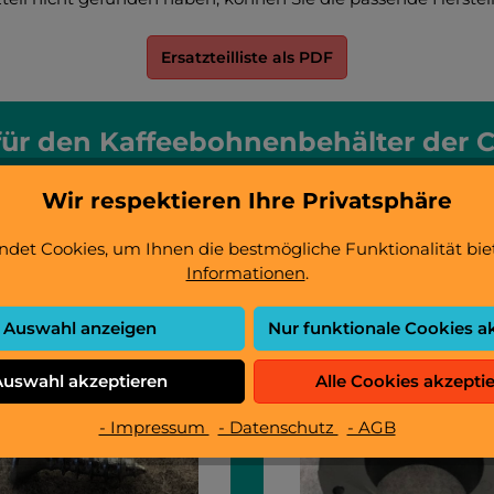
Ersatzteilliste als PDF
 für den Kaffeebohnenbehälter der 
 mit Hilfe der Abbildungen das gesuchte Ersatzteil, sowie w
Wir respektieren Ihre Privatsphäre
det Cookies, um Ihnen die bestmögliche Funktionalität bie
Informationen
.
Auswahl anzeigen
Nur funktionale Cookies a
Auswahl akzeptieren
Alle Cookies akzepti
- Impressum
- Datenschutz
- AGB