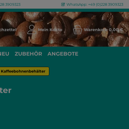
228 3909323
WhatsApp: +49 (0)228 3909323
Du hast 0 Produkte auf dem Merkzettel
hzettel
Mein Konto
Warenkorb
0,00 €
NEU
ZUBEHÖR
ANGEBOTE
Kaffeebohnenbehälter
ter