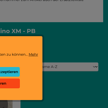
Cino XM - PB
eiteres Zubehör.
ten zu können...
Mehr
kzeptieren
eren