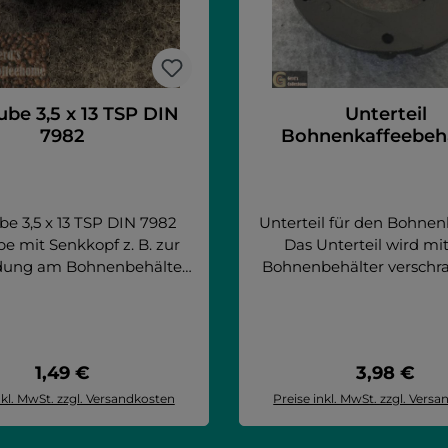
ube 3,5 x 13 TSP DIN
Unterteil
7982
Bohnenkaffeebeh
be 3,5 x 13 TSP DIN 7982
Unterteil für den Bohnen
e mit Senkkopf z. B. zur
Das Unterteil wird m
ung am Bohnenbehälter
Bohnenbehälter verschr
SG/Barista/...) Artikel
sorgt für einen sicheren
Barista PB Caffe
Sitz des Bohnenbehälter
pa PB/SM La Rhea VHO
Mahlwerk. Artikel pass
s Line LaRhea Cool Aqua
Caffe Europa PB/SM L
Regulärer Preis:
Regulärer 
1,49 €
3,98 €
laRhea doppio + cup V+
Solution Espresso Solutio
grande premium V+ LUCE
8 60 XM PB XS Grande 
nkl. MwSt. zzgl. Versandkosten
Preise inkl. MwSt. zzgl. Vers
 X2 Professionale XM PB
n den Warenkorb
In den Warenko
XX-OC PB/SM XS Grande