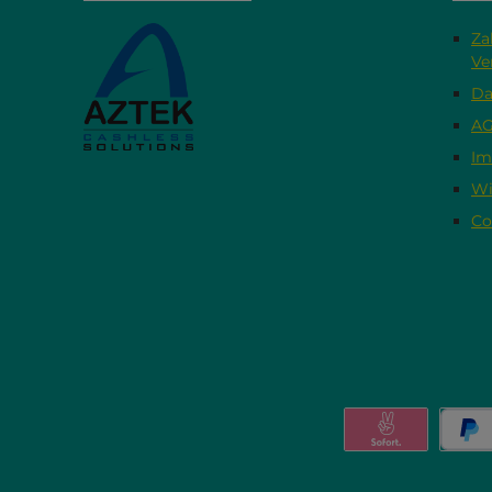
Za
Ve
Da
A
Im
Wi
Co
Pay with Klar
Pa