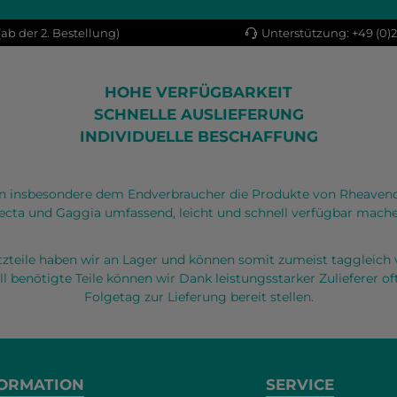
PB
ab der 2. Bestellung)
Unterstützung: +49 (0)
HOHE VERFÜGBARKEIT
SCHNELLE AUSLIEFERUNG
INDIVIDUELLE BESCHAFFUNG
 insbesondere dem Endverbraucher die Produkte von Rheaven
ecta und Gaggia umfassend, leicht und schnell verfügbar mache
atzteile haben wir an Lager und können somit zumeist taggleich 
ll benötigte Teile können wir Dank leistungsstarker Zulieferer 
Folgetag zur Lieferung bereit stellen.
ORMATION
SERVICE