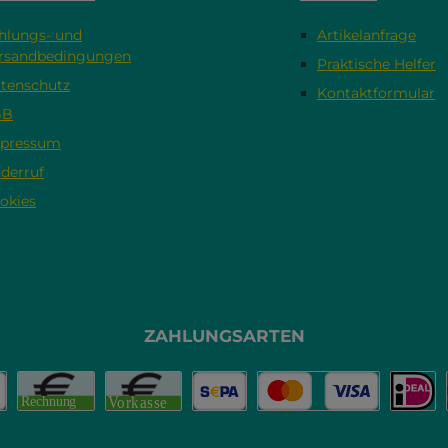
hlungs- und
Artikelanfrage
rsandbedingungen
Praktische Helfer
tenschutz
Kontaktformular
GB
pressum
derruf
okies
ZAHLUNGSARTEN
na
yPal
Rechnung
Vorkasse
SEPA Lastschrift
Kredit- oder Debit
iDEA