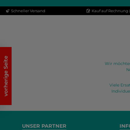
Schneller Versand
Kauf auf Rechnung (
vorherige Seite
Wir möchten
N
Viele Ers
Individue
UNSER PARTNER
INF