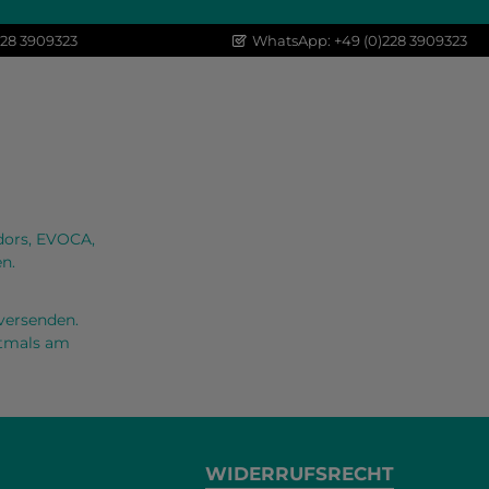
228 3909323
WhatsApp: +49 (0)228 3909323
dors, EVOCA,
n.
versenden.
oftmals am
WIDERRUFSRECHT