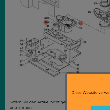
Diese Website verwen
Sofern wir den Artikel nicht gelistet oder Sie Ihre Er
entnehmen.