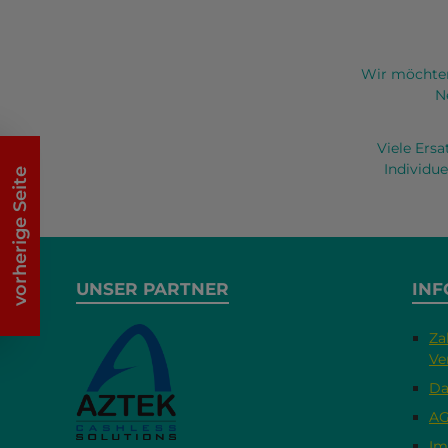
Wir möchten
N
Viele Ers
Individue
vorherige Seite
UNSER PARTNER
INF
Za
Ve
Da
A
Im