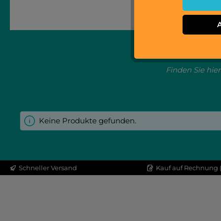
Ersatzteile
Finden Sie hier
Keine Produkte gefunden.
Schneller Versand
Kauf auf Rechnung (