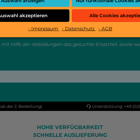
Auswahl anzeigen
Nur funktionale Cookies a
Ersatzteilliste als PDF
Auswahl akzeptieren
Alle Cookies akzepti
- Impressum
- Datenschutz
- AGB
 für das Becherwerk der Rheavendor
 mit Hilfe der Abbildungen das gesuchte Ersatzteil, sowie w
ab der 2. Bestellung)
Unterstützung: +49 (0)
HOHE VERFÜGBARKEIT
SCHNELLE AUSLIEFERUNG