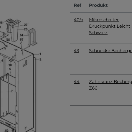
Ref
Produkt
40/a
Mikroschalter
Druckpunkt Leicht
Schwarz
43
Schnecke Becherg
44
Zahnkranz Becher
Z66