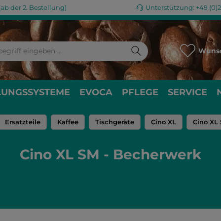
ab der 2. Bestellung)
Unterstützung: +49 (0)
Wunsc
LUNGSSYSTEME
EVOCA
PFLEGE
SERVICE
Ersatzteile
Kaffee
Tischgeräte
Cino XL
Cino XL
Cino XL SM - Becherwerk