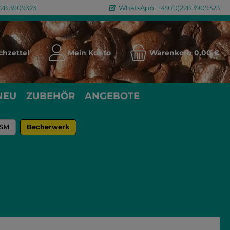
228 3909323
WhatsApp: +49 (0)228 3909323
Du hast 0 Produkte auf dem Merkzettel
hzettel
Mein Konto
Warenkorb
0,00 €
NEU
ZUBEHÖR
ANGEBOTE
 SM
Becherwerk