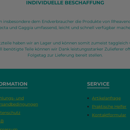
INDIVIDUELLE BESCHAFFUNG
 insbesondere dem Endverbraucher die Produkte von Rheaven
ecta und Gaggia umfassend, leicht und schnell verfügbar mache
atzteile haben wir an Lager und können somit zumeist taggleich 
ll benötigte Teile können wir Dank leistungsstarker Zulieferer 
Folgetag zur Lieferung bereit stellen.
ORMATION
SERVICE
hlungs- und
Artikelanfrage
rsandbedingungen
Praktische Helfer
tenschutz
Kontaktformular
GB
pressum