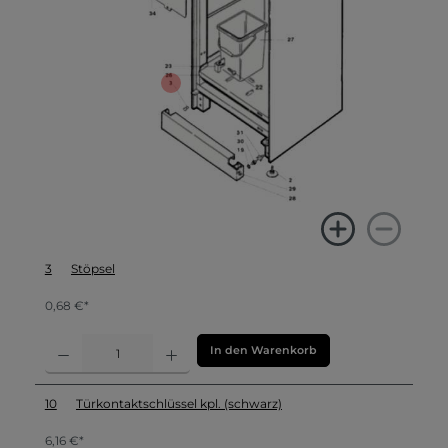
3
Stöpsel
0,68 €*
In den Warenkorb
10
Türkontaktschlüssel kpl. (schwarz)
6,16 €*