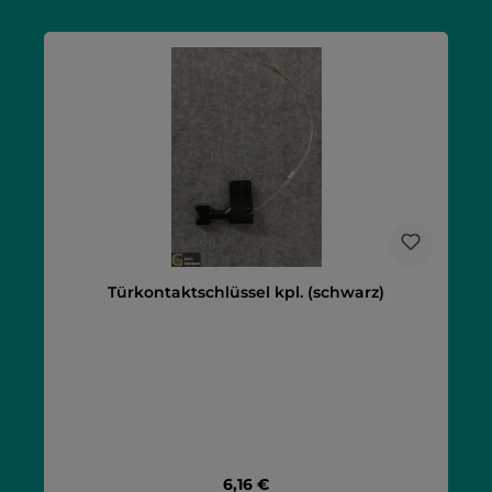
Türkontaktschlüssel kpl. (schwarz)
Regulärer Preis:
6,16 €