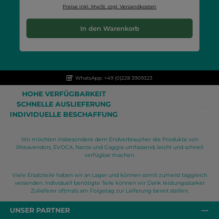
Preise inkl. MwSt. zzgl. Versandkosten
In den Warenkorb
WhatsApp: +49 (0)228 3909323
HOHE VERFÜGBARKEIT
SCHNELLE AUSLIEFERUNG
INDIVIDUELLE BESCHAFFUNG
Wir möchten insbesondere dem Endverbraucher die Produkte von
Rheavendors, EVOCA, Necta und Gaggia umfassend, leicht und schnell
verfügbar machen.
Viele Ersatzteile haben wir an Lager und können somit zumeist taggleich
versenden. Individuell benötigte Teile können wir Dank leistungsstarker
Zulieferer oftmals am Folgetag zur Lieferung bereit stellen.
UNSER PARTNER