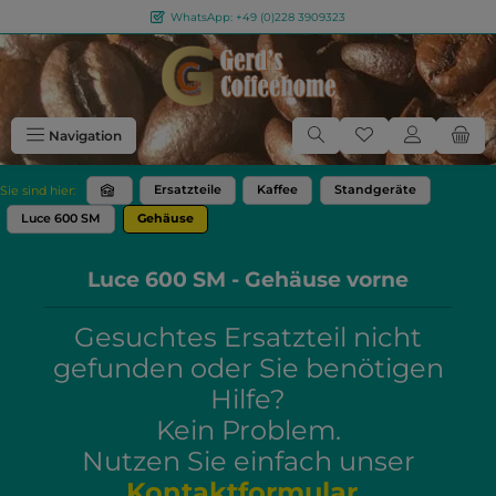
WhatsApp: +49 (0)228 3909323
Zum Hauptinhalt springen
Du hast 0 Produkt
Navigation
Ersatzteile
Kaffee
Standgeräte
Sie sind hier:
Luce 600 SM
Gehäuse
Luce 600 SM - Gehäuse vorne
Gesuchtes Ersatzteil nicht
gefunden oder Sie benötigen
Hilfe?
Kein Problem.
Nutzen Sie einfach unser
Kontaktformular
.