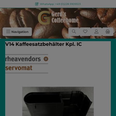
WhatsApp: +49 (0)228 3909323
Zum Hauptinhalt springen
Du hast 0 Produkt
Navigation
V14 Kaffeesatzbehälter Kpl. IC
Bildergalerie überspringen