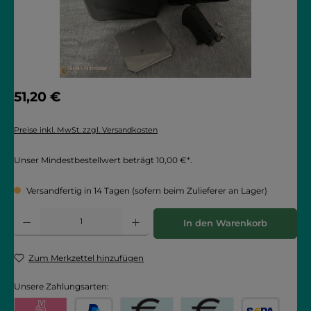
Regulärer Preis:
51,20 €
Preise inkl. MwSt. zzgl. Versandkosten
Unser Mindestbestellwert beträgt 10,00 €*.
Versandfertig in 14 Tagen (sofern beim Zulieferer an Lager)
Produkt Anzahl: Gib den gewünschten Wert ein oder benutze die Schaltflächen
In den Warenkorb
Zum Merkzettel hinzufügen
Unsere Zahlungsarten: