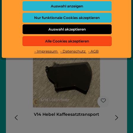
Bewertungen
Auswahl anzeigen
Nur funktionale Cookies akzeptieren
Auswahl akzeptieren
Produktgalerie überspringen
Zubehör
Alle Cookies akzeptieren
- Impressum
- Datenschutz
- AGB
V14 Hebel Kaffeesatztransport