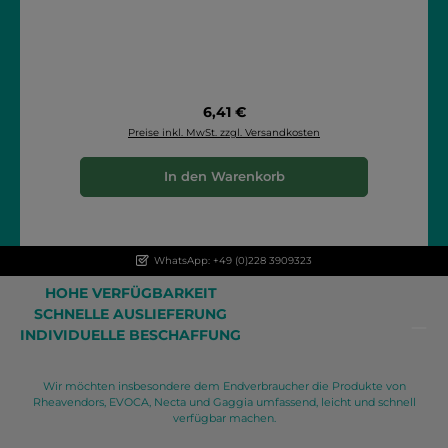
Regulärer Preis:
6,41 €
Preise inkl. MwSt. zzgl. Versandkosten
In den Warenkorb
WhatsApp: +49 (0)228 3909323
HOHE VERFÜGBARKEIT
SCHNELLE AUSLIEFERUNG
INDIVIDUELLE BESCHAFFUNG
Wir möchten insbesondere dem Endverbraucher die Produkte von
Rheavendors, EVOCA, Necta und Gaggia umfassend, leicht und schnell
verfügbar machen.