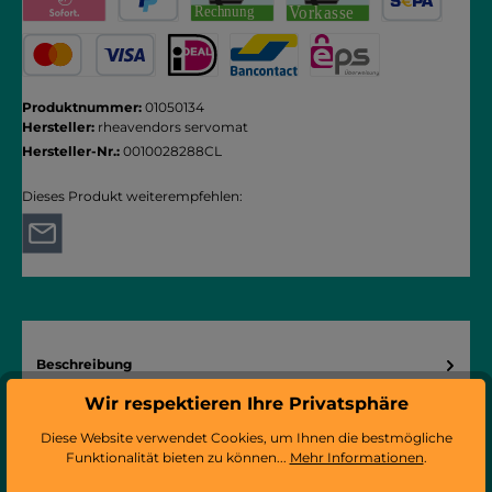
Pay with Klarna
PayPal
Rechnung
Vorkasse
SEPA Lastschrift
Kredit- oder Debitkarte
iDEAL
Bancontact
eps
Produktnummer:
01050134
Hersteller:
rheavendors servomat
Hersteller-Nr.:
0010028288CL
Dieses Produkt weiterempfehlen:
Beschreibung
Kompletter Kaffeesatzbehälter inkl. Klappe und Hebel. Artikel
Wir respektieren Ihre Privatsphäre
passend für: iC Profi VariflexLaRhea…
Mehr
Diese Website verwendet Cookies, um Ihnen die bestmögliche
Funktionalität bieten zu können...
Mehr Informationen
.
Hersteller