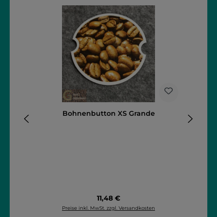
T
Bohnenbutton XS Grande
Regulärer Preis:
11,48 €
Preise inkl. MwSt. zzgl. Versandkosten