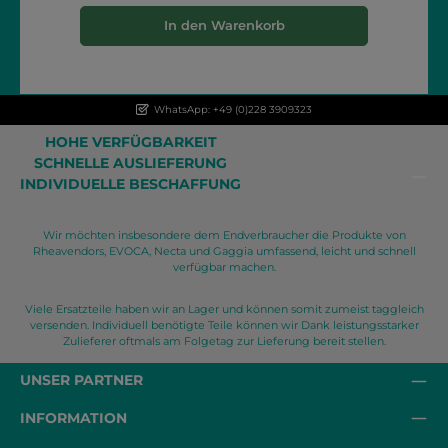
In den Warenkorb
WhatsApp: +49 (0)228 3909323
HOHE VERFÜGBARKEIT
SCHNELLE AUSLIEFERUNG
INDIVIDUELLE BESCHAFFUNG
Wir möchten insbesondere dem Endverbraucher die Produkte von
Rheavendors, EVOCA, Necta und Gaggia umfassend, leicht und schnell
verfügbar machen.
Viele Ersatzteile haben wir an Lager und können somit zumeist taggleich
versenden. Individuell benötigte Teile können wir Dank leistungsstarker
Zulieferer oftmals am Folgetag zur Lieferung bereit stellen.
UNSER PARTNER
INFORMATION