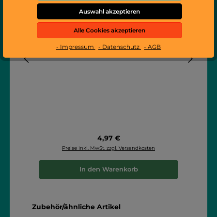
Auswahl akzeptieren
Alle Cookies akzeptieren
- Impressum
- Datenschutz
- AGB
Bohnenbutton F.F.
Regulärer Preis:
4,97 €
Preise inkl. MwSt. zzgl. Versandkosten
In den Warenkorb
Produktgalerie überspringen
Zubehör/ähnliche Artikel