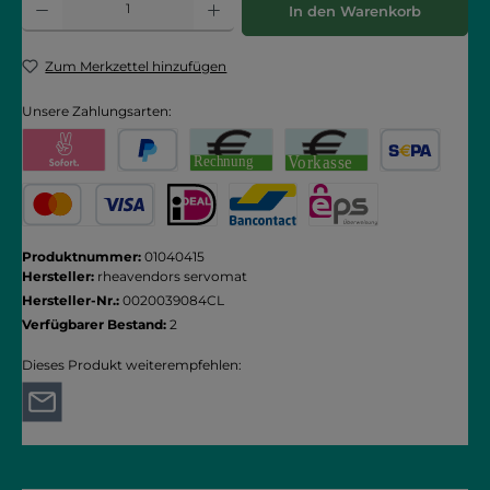
In den Warenkorb
Zum Merkzettel hinzufügen
Unsere Zahlungsarten:
Pay with Klarna
PayPal
Rechnung
Vorkasse
SEPA Lastschrift
Kredit- oder Debitkarte
iDEAL
Bancontact
eps
Produktnummer:
01040415
Hersteller:
rheavendors servomat
Hersteller-Nr.:
0020039084CL
Verfügbarer Bestand:
2
Dieses Produkt weiterempfehlen: