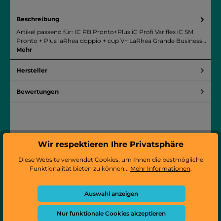
Beschreibung
Artikel passend für: IC PB Pronto+Plus iC Profi Variflex iC SM
Pronto + Plus laRhea doppio + cup V+ LaRhea Grande Business…
Mehr
Hersteller
Bewertungen
Wir respektieren Ihre Privatsphäre
Produktgalerie überspringen
Zubehör/ähnliche Artikel
Diese Website verwendet Cookies, um Ihnen die bestmögliche
T
Funktionalität bieten zu können...
Mehr Informationen
.
Auswahl anzeigen
Nur funktionale Cookies akzeptieren