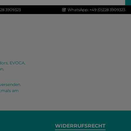
228 3909323
WhatsApp: +49 (0)228 3909323
dors, EVOCA,
n.
versenden.
oftmals am
WIDERRUFSRECHT