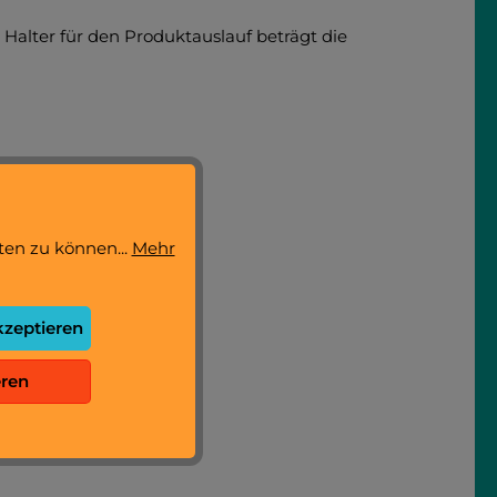
alter für den Produktauslauf beträgt die
ten zu können...
Mehr
kzeptieren
eren