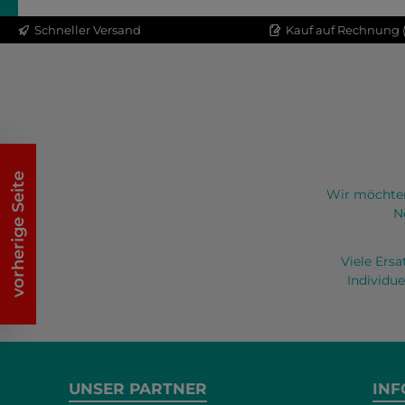
Sie hiermit die
Schneller Versand
Kauf auf Rechnung (
Überwurfmutter einfach
ersetzen. Artikel
passend für: alle
Auslaufschläuche für
Mikrobrüher 7 und 9g
vorherige Seite
Wir möchten
N
Viele Ers
Individue
UNSER PARTNER
INF