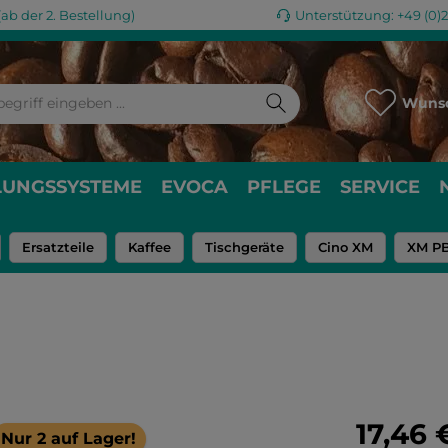
ab der 2. Bestellung)
Unterstützung: +49 (0)
Wunsc
LUNGSSYSTEME
EVOCA
PFLEGE
SERVICE
Ersatzteile
Kaffee
Tischgeräte
Cino XM
XM P
Regulärer Pr
17,46 
Nur 2 auf Lager!