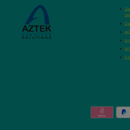
Za
Ve
Da
A
Im
Wi
Co
Pay with Klar
Pa