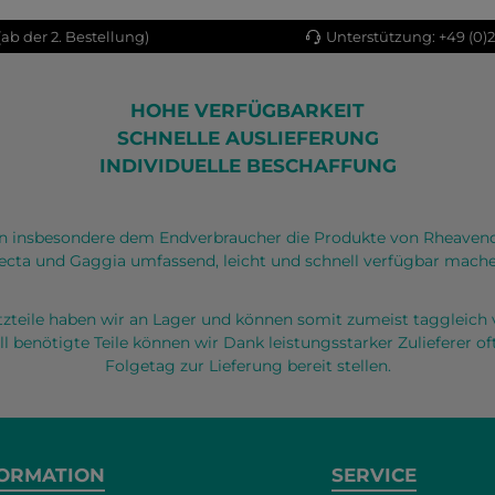
ab der 2. Bestellung)
Unterstützung: +49 (0)
HOHE VERFÜGBARKEIT
SCHNELLE AUSLIEFERUNG
INDIVIDUELLE BESCHAFFUNG
 insbesondere dem Endverbraucher die Produkte von Rheaven
ecta und Gaggia umfassend, leicht und schnell verfügbar mache
atzteile haben wir an Lager und können somit zumeist taggleich 
ll benötigte Teile können wir Dank leistungsstarker Zulieferer 
Folgetag zur Lieferung bereit stellen.
ORMATION
SERVICE