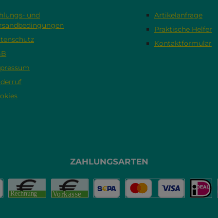
hlungs- und
Artikelanfrage
rsandbedingungen
Praktische Helfer
tenschutz
Kontaktformular
GB
pressum
derruf
okies
ZAHLUNGSARTEN
na
yPal
Rechnung
Vorkasse
SEPA Lastschrift
Kredit- oder Debit
iDEA