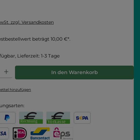
MwSt. zzgl. Versandkosten
tbestellwert beträgt 10,00 €*.
fügbar, Lieferzeit: 1-3 Tage
hl: Gib den gewünschten Wert ein oder benutze die Schaltfläche
In den Warenkorb
ttel hinzufügen
ungsarten:
arna
PayPal
Rechnung
Vorkasse
SEPA Lastschrift