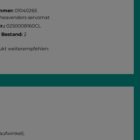
 Debitkarte
iDEAL
Bancontact
eps
mmer:
01040265
rheavendors servomat
r.:
0250008160CL
r Bestand:
2
ukt weiterempfehlen:
ufwinkel).