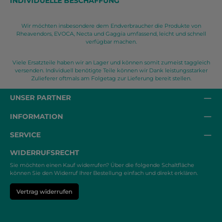
INDIVIDUELLE BESCHAFFUNG
Wir möchten insbesondere dem Endverbraucher die Produkte von
Rheavendors, EVOCA, Necta und Gaggia umfassend, leicht und schnell
verfügbar machen.
Viele Ersatzteile haben wir an Lager und können somit zumeist taggleich
versenden. Individuell benötigte Teile können wir Dank leistungsstarker
Zulieferer oftmals am Folgetag zur Lieferung bereit stellen.
UNSER PARTNER
INFORMATION
SERVICE
WIDERRUFSRECHT
Sie möchten einen Kauf widerrufen? Über die folgende Schaltfläche
können Sie den Widerruf Ihrer Bestellung einfach und direkt erklären.
Vertrag widerrufen