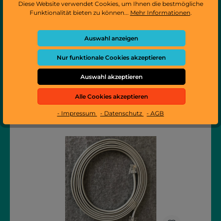
Aufkleber (ca. 48x60mm B/H) für den Gehäusedeckel oder die
Diese Website verwendet Cookies, um Ihnen die bestmögliche
Gehäusetür. Mit diesem Aufkleber weisen auf den Bereich hin, in
Funktionalität bieten zu können...
Mehr Informationen
.
d…
Mehr
Auswahl anzeigen
Hersteller
Nur funktionale Cookies akzeptieren
Bewertungen
Auswahl akzeptieren
Alle Cookies akzeptieren
- Impressum
- Datenschutz
- AGB
Produktgalerie überspringen
Zubehör/ähnliche Artikel