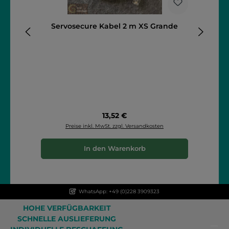
Servosecure Kabel 2 m XS Grande
Regulärer Preis:
13,52 €
Preise inkl. MwSt. zzgl. Versandkosten
In den Warenkorb
WhatsApp: +49 (0)228 3909323
HOHE VERFÜGBARKEIT
SCHNELLE AUSLIEFERUNG