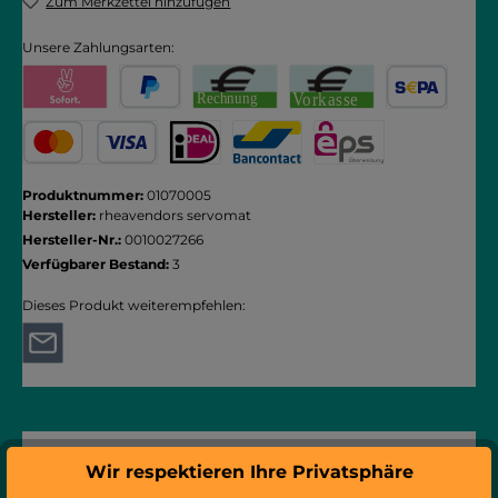
Zum Merkzettel hinzufügen
Unsere Zahlungsarten:
Pay with Klarna
PayPal
Rechnung
Vorkasse
SEPA Lastschrift
Kredit- oder Debitkarte
iDEAL
Bancontact
eps
Produktnummer:
01070005
Hersteller:
rheavendors servomat
Hersteller-Nr.:
0010027266
Verfügbarer Bestand:
3
Dieses Produkt weiterempfehlen:
Wir respektieren Ihre Privatsphäre
Beschreibung