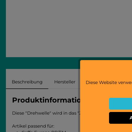
Beschreibung
Hersteller
Bewertungen
Diese Website verwen
Produktinformationen "Drehwel
Diese "Drehwelle" wird in das "Zahnrad Becherturm Z26
Artikel passend für: