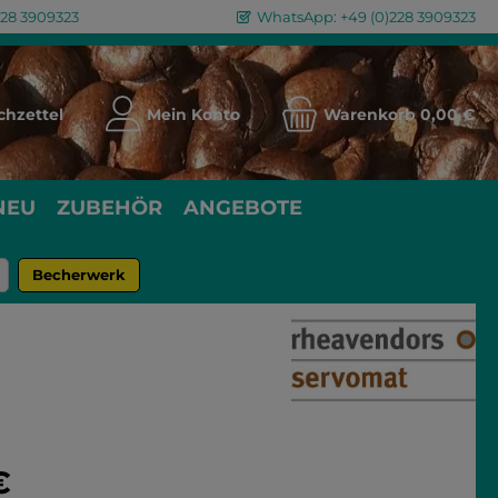
228 3909323
WhatsApp: +49 (0)228 3909323
Du hast 0 Produkte auf dem Merkzettel
hzettel
Mein Konto
Warenkorb
0,00 €
NEU
ZUBEHÖR
ANGEBOTE
Becherwerk
eis:
€