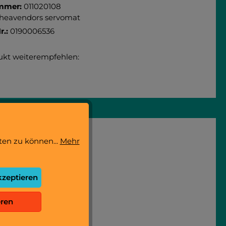
mmer:
011020108
rheavendors servomat
r.:
0190006536
ukt weiterempfehlen:
ten zu können...
Mehr
kzeptieren
eren