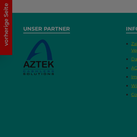
vorherige Seite
UNSER PARTNER
INF
Za
Ve
Da
A
Im
Wi
Co