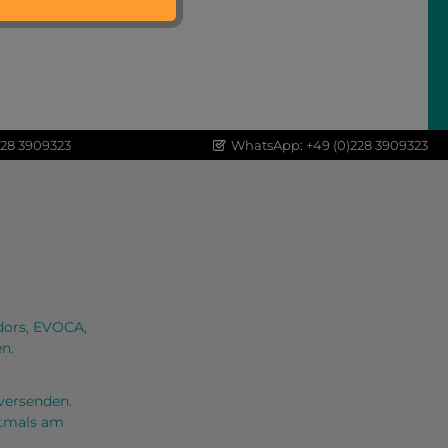
228 3909323
WhatsApp: +49 (0)228 3909323
dors, EVOCA,
n.
versenden.
oftmals am