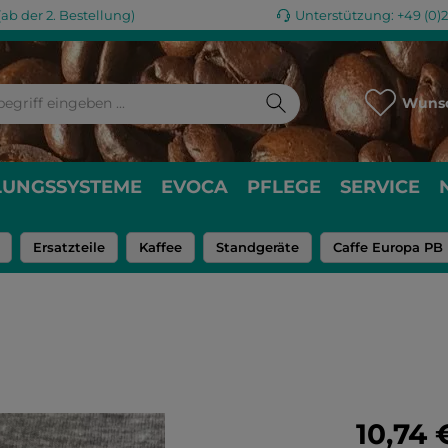
ab der 2. Bestellung)
Unterstützung: +49 (0)
Wunsc
LUNGSSYSTEME
EVOCA
PFLEGE
SERVICE
Ersatzteile
Kaffee
Standgeräte
Caffe Europa PB
Regulärer Pr
10,74 