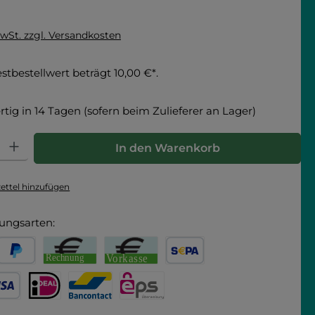
MwSt. zzgl. Versandkosten
tbestellwert beträgt 10,00 €*.
tig in 14 Tagen (sofern beim Zulieferer an Lager)
hl: Gib den gewünschten Wert ein oder benutze die Schaltfläche
In den Warenkorb
ttel hinzufügen
ungsarten:
arna
PayPal
Rechnung
Vorkasse
SEPA Lastschrift
 Debitkarte
iDEAL
Bancontact
eps