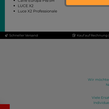
Caffe Europa PB/SM
LUCE X2
Luce X2 Professionale
Schneller Versand
Kauf auf Rechnung (
Wir möchten
N
Viele Ers
Individue