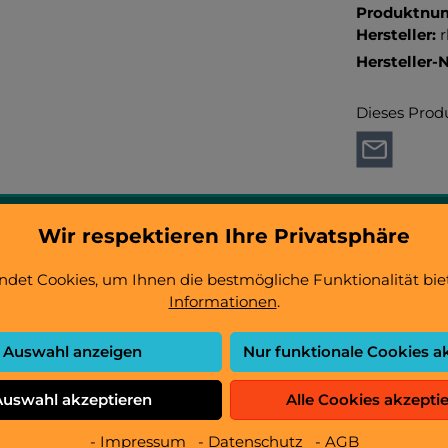
Produktnu
Hersteller:
Hersteller-N
Dieses Prod
Wir respektieren Ihre Privatsphäre
det Cookies, um Ihnen die bestmögliche Funktionalität bie
Informationen
.
le Turm X2"
Auswahl anzeigen
Nur funktionale Cookies a
" gesteckt und wird mit dem "Stift Zahnradantrieb" fixiert.
Auswahl akzeptieren
Alle Cookies akzepti
- Impressum
- Datenschutz
- AGB