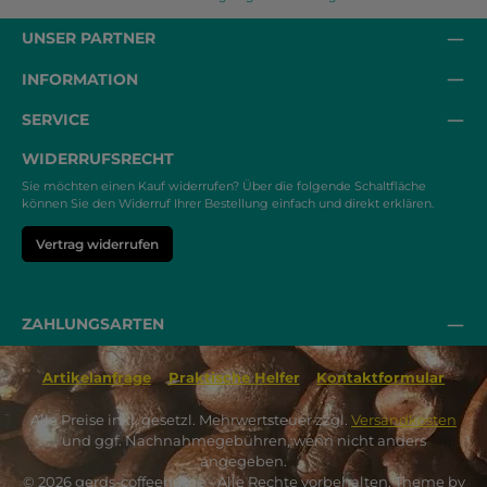
UNSER PARTNER
INFORMATION
SERVICE
WIDERRUFSRECHT
Sie möchten einen Kauf widerrufen? Über die folgende Schaltfläche
können Sie den Widerruf Ihrer Bestellung einfach und direkt erklären.
Vertrag widerrufen
ZAHLUNGSARTEN
Artikelanfrage
Praktische Helfer
Kontaktformular
Alle Preise inkl. gesetzl. Mehrwertsteuer zzgl.
Versandkosten
und ggf. Nachnahmegebühren, wenn nicht anders
angegeben.
© 2026 gerds-coffeehome - Alle Rechte vorbehalten. Theme by