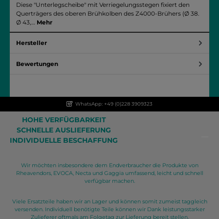
Diese "Unterlegscheibe" mit Verriegelungsstegen fixiert den
Querträgers des oberen Brühkolben des Z4000-Brühers (Ø 38.
Ø 43,…
Mehr
Hersteller
Bewertungen
WhatsApp: +49 (0)228 3909323
HOHE VERFÜGBARKEIT
SCHNELLE AUSLIEFERUNG
INDIVIDUELLE BESCHAFFUNG
Wir möchten insbesondere dem Endverbraucher die Produkte von
Rheavendors, EVOCA, Necta und Gaggia umfassend, leicht und schnell
verfügbar machen.
Viele Ersatzteile haben wir an Lager und können somit zumeist taggleich
versenden. Individuell benötigte Teile können wir Dank leistungsstarker
Zulieferer oftmals am Folgetag zur Lieferung bereit stellen.