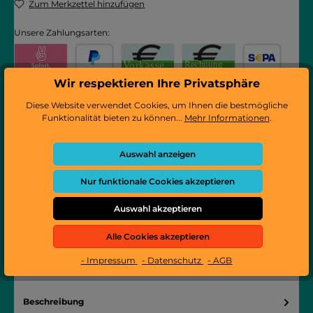
Zum Merkzettel hinzufügen
Unsere Zahlungsarten:
Pay with Klarna
PayPal
Vorkasse
Rechnung
SEPA Lastschrift
Wir respektieren Ihre Privatsphäre
Diese Website verwendet Cookies, um Ihnen die bestmögliche
Kredit- oder Debitkarte
iDEAL
Bancontact
eps
Funktionalität bieten zu können...
Mehr Informationen
.
Produktnummer:
302079
Hersteller:
Necta
Hersteller-Nr.:
254655
Auswahl anzeigen
Verfügbarer Bestand:
2
Nur funktionale Cookies akzeptieren
Dieses Produkt weiterempfehlen:
Auswahl akzeptieren
Alle Cookies akzeptieren
- Impressum
- Datenschutz
- AGB
Beschreibung