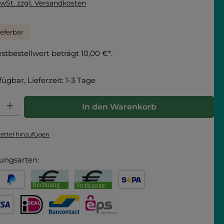
MwSt. zzgl. Versandkosten
ieferbar
tbestellwert beträgt 10,00 €*.
fügbar, Lieferzeit: 1-3 Tage
hl: Gib den gewünschten Wert ein oder benutze die Schaltfläche
In den Warenkorb
ttel hinzufügen
ungsarten:
arna
PayPal
Rechnung
Vorkasse
SEPA Lastschrift
 Debitkarte
iDEAL
Bancontact
eps