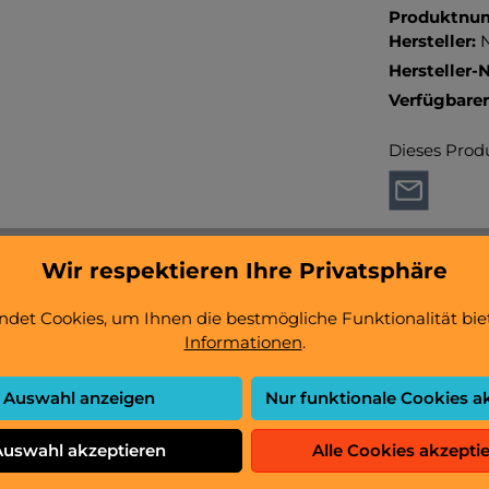
Produktnu
Hersteller:
Hersteller-N
Verfügbare
Dieses Prod
Wir respektieren Ihre Privatsphäre
det Cookies, um Ihnen die bestmögliche Funktionalität bie
Informationen
.
okaffeesatzwanne"
Auswahl anzeigen
Nur funktionale Cookies a
 fängt die nach dem Brühvorgang gepressten Kaffeetrester 
Auswahl akzeptieren
Alle Cookies akzepti
en, die Restwasser aus den Kaffeepads/Trester ins Gehäus