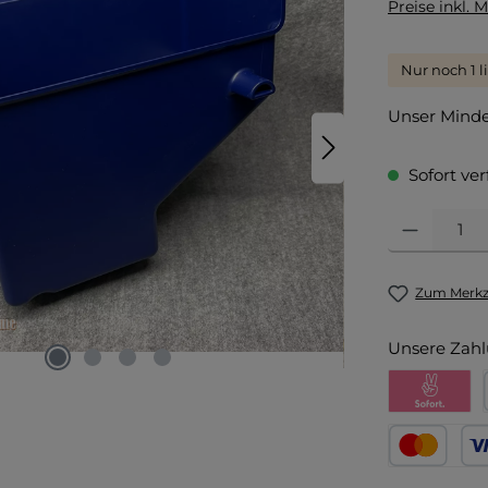
Preise inkl. 
Nur noch 1 l
Unser Mindes
Sofort ver
Produkt Anza
Zum Merkze
Unsere Zahl
Pay with Kl
Kredit- oder