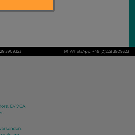
228 3909323
WhatsApp: +49 (0)228 3909323
dors, EVOCA,
n.
versenden.
oftmals am