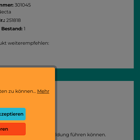
mmer:
301045
Necta
r.:
251818
r Bestand:
1
ukt weiterempfehlen:
ten zu können...
Mehr
kzeptieren
auf.
eren
e ablassen und zu Rostbildung führen können.