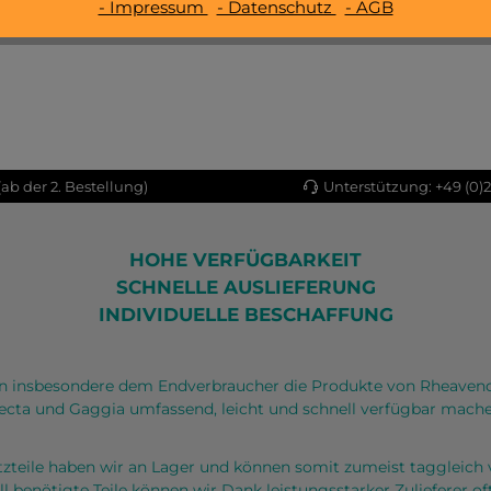
- Impressum
- Datenschutz
- AGB
ab der 2. Bestellung)
Unterstützung: +49 (0)
HOHE VERFÜGBARKEIT
SCHNELLE AUSLIEFERUNG
INDIVIDUELLE BESCHAFFUNG
 insbesondere dem Endverbraucher die Produkte von Rheaven
ecta und Gaggia umfassend, leicht und schnell verfügbar mache
atzteile haben wir an Lager und können somit zumeist taggleich 
ll benötigte Teile können wir Dank leistungsstarker Zulieferer 