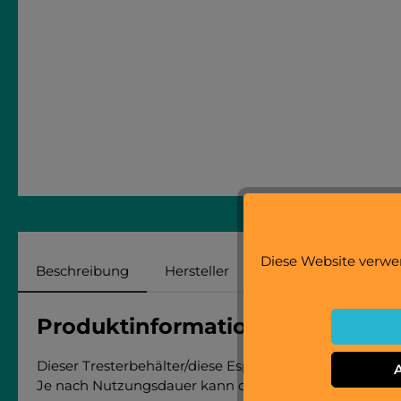
Diese Website verwen
Beschreibung
Hersteller
Bewertungen
Produktinformationen "Espress
Dieser Tresterbehälter/diese Espressokaffeesatzwanne
Je nach Nutzungsdauer kann diese Wann Risse aufweis