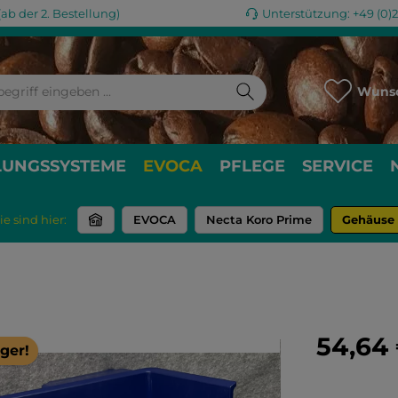
ab der 2. Bestellung)
Unterstützung: +49 (0)
Wunsc
LUNGSSYSTEME
EVOCA
PFLEGE
SERVICE
ie sind hier:
EVOCA
Necta Koro Prime
Gehäuse
Regulärer Pr
54,64
ger!