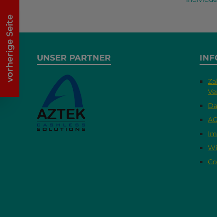
vorherige Seite
UNSER PARTNER
INF
Za
Ve
Da
A
Im
Wi
Co