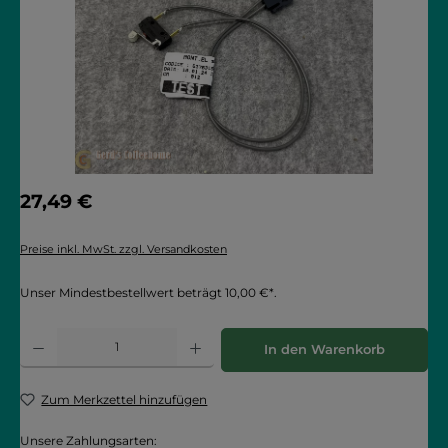
Regulärer Preis:
27,49 €
Preise inkl. MwSt. zzgl. Versandkosten
Unser Mindestbestellwert beträgt 10,00 €*.
Produkt Anzahl: Gib den gewünschten Wert ein oder benutze die Schaltflächen
In den Warenkorb
Zum Merkzettel hinzufügen
Unsere Zahlungsarten: