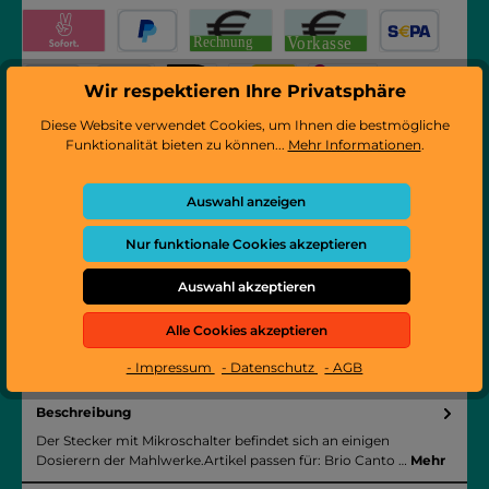
Pay with Klarna
PayPal
Rechnung
Vorkasse
SEPA Lastschrift
Wir respektieren Ihre Privatsphäre
Kredit- oder Debitkarte
iDEAL
Bancontact
eps
Diese Website verwendet Cookies, um Ihnen die bestmögliche
Produktnummer:
302100
Funktionalität bieten zu können...
Mehr Informationen
.
Hersteller:
EVOCA
Hersteller-Nr.:
259660
Auswahl anzeigen
Verfügbarer Bestand:
3
Nur funktionale Cookies akzeptieren
Dieses Produkt weiterempfehlen:
Auswahl akzeptieren
Alle Cookies akzeptieren
- Impressum
- Datenschutz
- AGB
Beschreibung
Der Stecker mit Mikroschalter befindet sich an einigen
Dosierern der Mahlwerke.Artikel passen für: Brio Canto …
Mehr