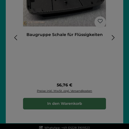
Baugruppe Schale für Flüssigkeiten
B
Regulärer Preis:
56,76 €
Preise inkl. MwSt. zzgl. Versandkosten
In den Warenkorb
WhatsApp: +49 (0)228 3909323