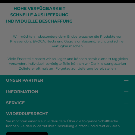
HOHE VERFÜGBARKEIT
SCHNELLE AUSLIEFERUNG
INDIVIDUELLE BESCHAFFUNG
Wir möchten insbesondere dem Endverbraucher die Produkte von
Rheavendors, EVOCA, Necta und Gaggia umfassend, leicht und schnell
verfügbar machen.
Viele Ersatzteile haben wir an Lager und können somit zumeist taggleich
versenden. Individuell benötigte Teile können wir Dank leistungsstarker
Zulieferer oftmals am Folgetag zur Lieferung bereit stellen.
UNSER PARTNER
INFORMATION
SERVICE
WIDERRUFSRECHT
Sie möchten einen Kauf widerrufen? Über die folgende Schaltfläche
können Sie den Widerruf Ihrer Bestellung einfach und direkt erklären.