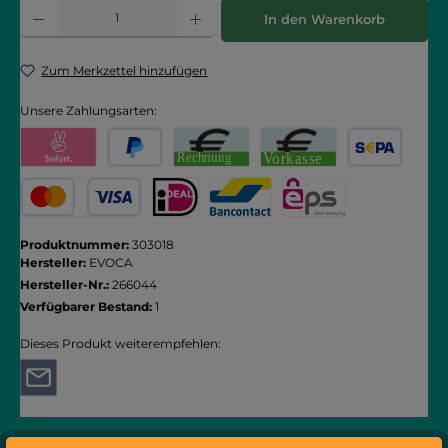
Produkt Anzahl: Gib den gewünschten Wert ein oder benutze die Schaltflächen
In den Warenkorb
Zum Merkzettel hinzufügen
Unsere Zahlungsarten:
Pay with Klarna
PayPal
Rechnung
Vorkasse
SEPA Lastschrift
Kredit- oder Debitkarte
iDEAL
Bancontact
eps
Produktnummer:
303018
Hersteller:
EVOCA
Hersteller-Nr.:
266044
Verfügbarer Bestand:
1
Dieses Produkt weiterempfehlen: