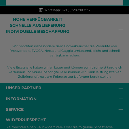
WhatsApp: +49 (0)228 3909323
HOHE VERFÜGBARKEIT
SCHNELLE AUSLIEFERUNG
INDIVIDUELLE BESCHAFFUNG
Wir möchten insbesondere dem Endverbraucher die Produkte von
Rheavendors, EVOCA, Necta und Gaggia umfassend, leicht und schnell
verfügbar machen.
Viele Ersatzteile haben wir an Lager und können somit zumeist taggleich
versenden. Individuell benötigte Teile können wir Dank leistungsstarker
Zulieferer oftmals am Folgetag zur Lieferung bereit stellen.
UNSER PARTNER
INFORMATION
SERVICE
WIDERRUFSRECHT
Sie möchten einen Kauf widerrufen? Über die folgende Schaltfläche