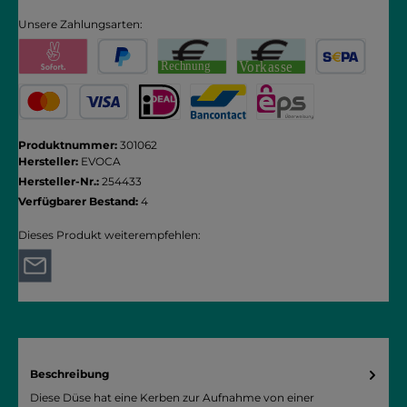
Unsere Zahlungsarten:
Pay with Klarna
PayPal
Rechnung
Vorkasse
SEPA Lastschrift
Kredit- oder Debitkarte
iDEAL
Bancontact
eps
Produktnummer:
301062
Hersteller:
EVOCA
Hersteller-Nr.:
254433
Verfügbarer Bestand:
4
Dieses Produkt weiterempfehlen:
Beschreibung
Diese Düse hat eine Kerben zur Aufnahme von einer