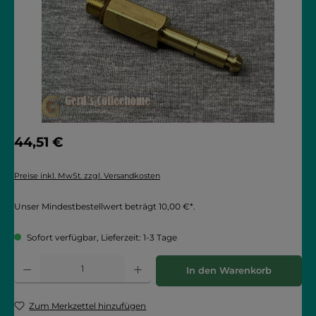
Regulärer Preis:
44,51 €
Preise inkl. MwSt. zzgl. Versandkosten
Unser Mindestbestellwert beträgt 10,00 €*.
Sofort verfügbar, Lieferzeit: 1-3 Tage
Produkt Anzahl: Gib den gewünschten Wert ein oder benutze die Schaltflächen
In den Warenkorb
Zum Merkzettel hinzufügen